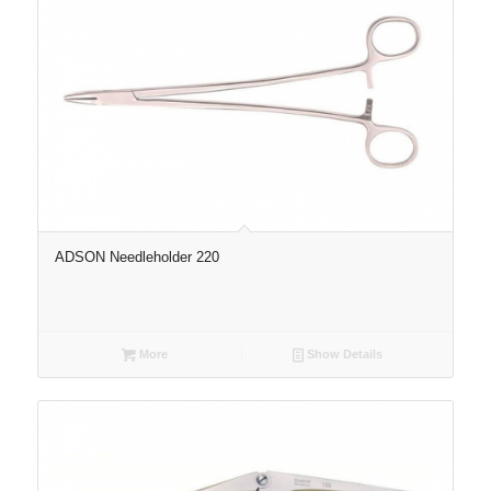
ADSON Needleholder 220
More
Show Details