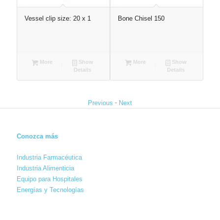
Vessel clip size: 20 x 1
Bone Chisel 150
Ma
ht
Hol
More
Show
More
Show
Details
Details
-
Previous
Next
Conozca más
Industria Farmacéutica
Industria Alimenticia
Equipo para Hospitales
Energías y Tecnologías