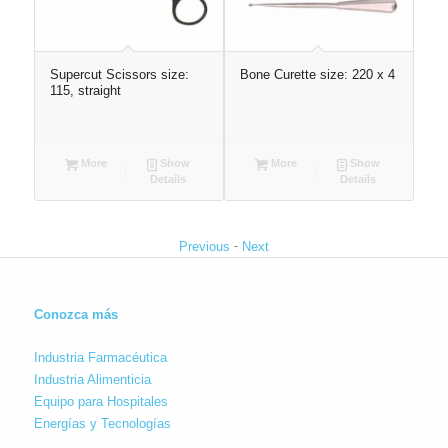
Supercut Scissors size:
Bone Curette size: 220 x 4
Ves
115, straight
siz
More
Show
More
Show
Details
Details
-
Previous
Next
Conozca más
Industria Farmacéutica
Industria Alimenticia
Equipo para Hospitales
Energías y Tecnologías