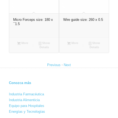
Micro Forceps size: 180 x
Wire guide size: 260 x 0.5
Ste
¯1.5
wit
siz
More
Show
More
Show
Details
Details
-
Previous
Next
Conozca más
Industria Farmacéutica
Industria Alimenticia
Equipo para Hospitales
Energías y Tecnologías