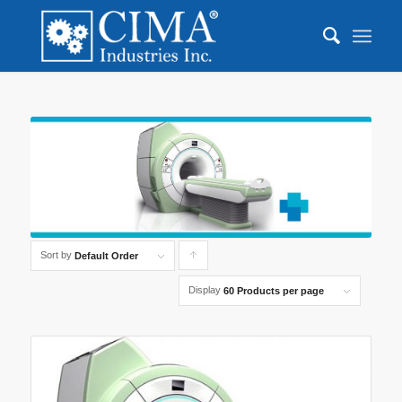
Sort by
Click
Default Order
to
Display
60 Products per page
order
products
ascending