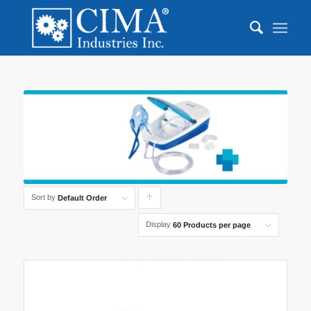
Sort by
Click
Default Order
to
Display
60 Products per page
order
products
ascending